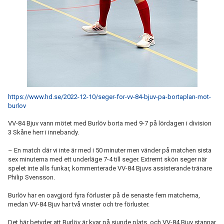
https://www.hd.se/2022-12-10/seger-for-vv-84-bjuv-pa-bortaplan-mot-
burlov
VV-84 Bjuv vann mötet med Burlöv borta med 9-7 på lördagen i division
3 Skåne herr i innebandy.
– En match där vi inte är med i 50 minuter men vänder på matchen sista
sex minuterna med ett underläge 7-4 till seger. Extremt skön seger när
spelet inte alls funkar, kommenterade VV-84 Bjuvs assisterande tränare
Philip Svensson.
Burlöv har en oavgjord fyra förluster på de senaste fem matcherna,
medan VV-84 Bjuv har två vinster och tre förluster.
Det här betyder att Burlöv är kvar på sjunde plats, och VV-84 Bjuv stannar