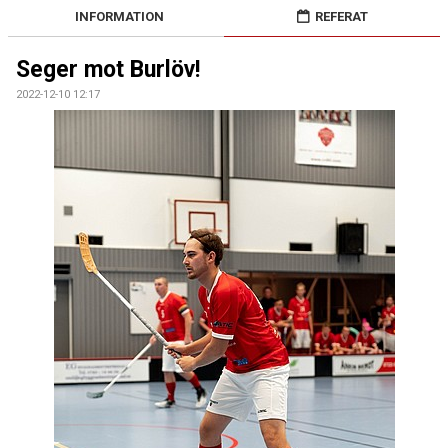
BILDGALLERI
INFORMATION
REFERAT
DOKUMENT
Seger mot Burlöv!
2022-12-10 12:17
KONTAKT