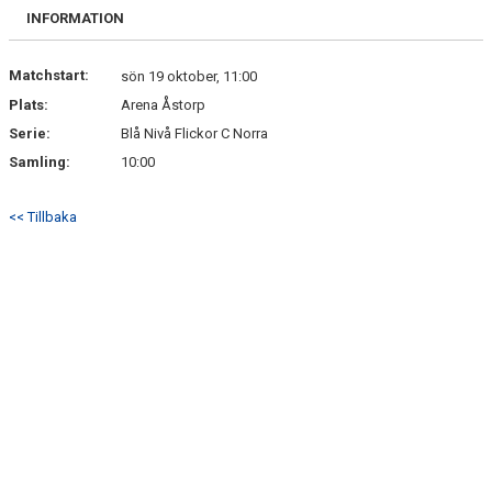
BILDGALLERI
INFORMATION
DOKUMENT
Matchstart:
sön 19 oktober, 11:00
Plats:
Arena Åstorp
KONTAKT
Serie:
Blå Nivå Flickor C Norra
Samling:
10:00
<< Tillbaka