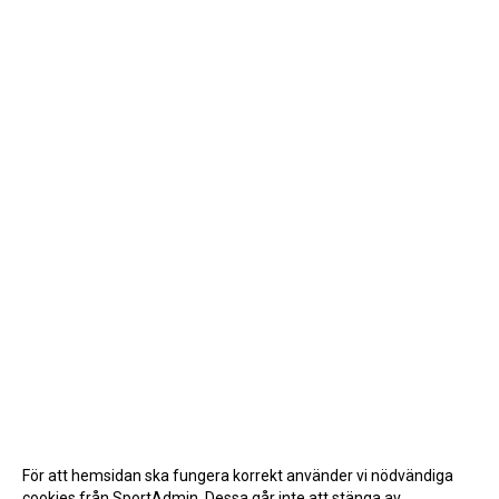
För att hemsidan ska fungera korrekt använder vi nödvändiga
cookies från SportAdmin. Dessa går inte att stänga av.