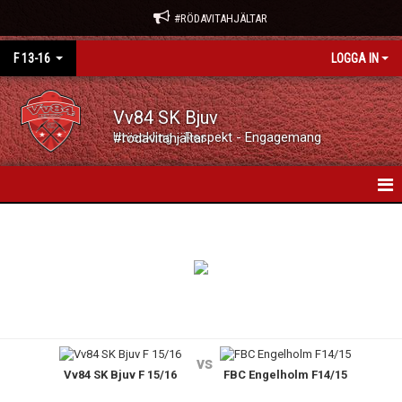
#RÖDAVITAHJÄLTAR
F 13-16
LOGGA IN
Vv84 SK Bjuv
Utveckling - Respekt - Engagemang #rödavitahjältar
HEM
NYHETER
KALENDER
MATCHER
vs
Vv84 SK Bjuv F 15/16
FBC Engelholm F14/15
TRUPPEN