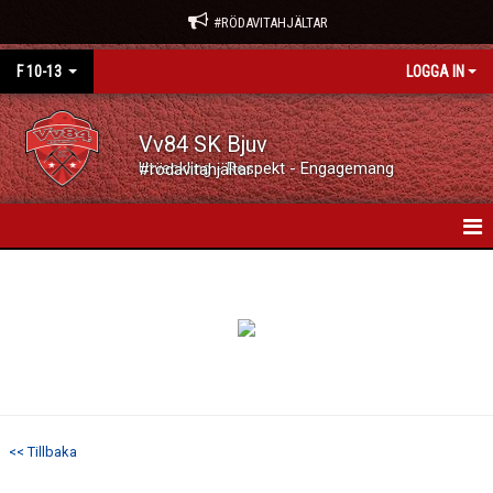
#RÖDAVITAHJÄLTAR
F 10-13
LOGGA IN
Vv84 SK Bjuv
Utveckling - Respekt - Engagemang #rödavitahjältar
HEM
NYHETER
KALENDER
MATCHER
<< Tillbaka
TRUPPEN