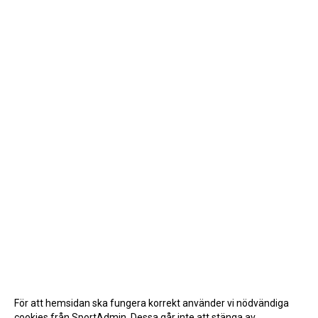
För att hemsidan ska fungera korrekt använder vi nödvändiga
cookies från SportAdmin. Dessa går inte att stänga av.