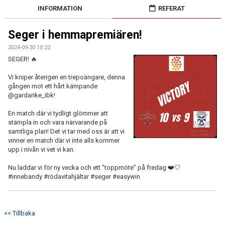
STYRELSEN
INFORMATION
REFERAT
DOKUMENT
Seger i hemmapremiären!
2024-09-30 10:22
BILDGALLERI
SEGER! 🔥
KLUBBSHOP
Vi kniper återigen en trepoängare, denna
gången mot ett hårt kämpande
HISTORIA
@gardarike_ibk!
En match där vi tydligt glömmer att
stämpla in och vara närvarande på
samtliga plan! Det vi tar med oss är att vi
vinner en match där vi inte alls kommer
upp i nivån vi vet vi kan.
Nu laddar vi för ny vecka och ett ”toppmöte” på fredag ❤️🤍
#innebandy #rödavitahjältar #seger #easywin
<< Tillbaka