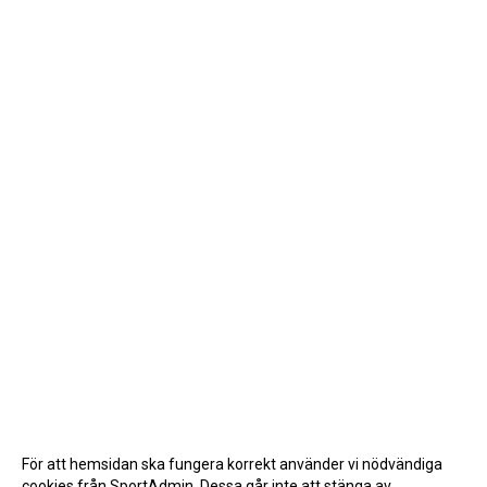
För att hemsidan ska fungera korrekt använder vi nödvändiga
cookies från SportAdmin. Dessa går inte att stänga av.