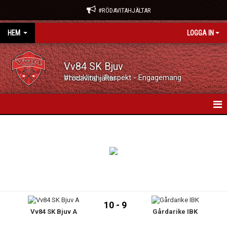
#RÖDAVITAHJÄLTAR
HEM
LOGGA IN
Vv84 SK Bjuv
Utveckling - Respekt - Engagemang #rödavitahjältar
VV84 SK BJUV
NYHETER
KALENDER
VÅRA LAG/TRÄNARE
10 - 9
Vv84 SK Bjuv A
Gårdarike IBK
MATCHER