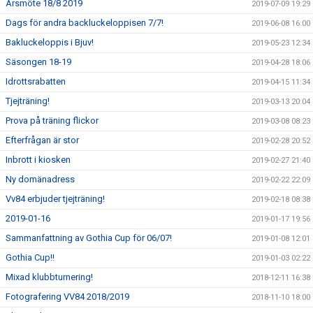
Årsmöte 18/8 2019
2019-07-09 19:29
Dags för andra backluckeloppisen 7/7!
2019-06-08 16:00
Bakluckeloppis i Bjuv!
2019-05-23 12:34
Säsongen 18-19
2019-04-28 18:06
Idrottsrabatten
2019-04-15 11:34
Tjejträning!
2019-03-13 20:04
Prova på träning flickor
2019-03-08 08:23
Efterfrågan är stor
2019-02-28 20:52
Inbrott i kiosken
2019-02-27 21:40
Ny domänadress
2019-02-22 22:09
Vv84 erbjuder tjejträning!
2019-02-18 08:38
2019-01-16
2019-01-17 19:56
Sammanfattning av Gothia Cup för 06/07!
2019-01-08 12:01
Gothia Cup!!
2019-01-03 02:22
Mixad klubbturnering!
2018-12-11 16:38
Fotografering VV84 2018/2019
2018-11-10 18:00