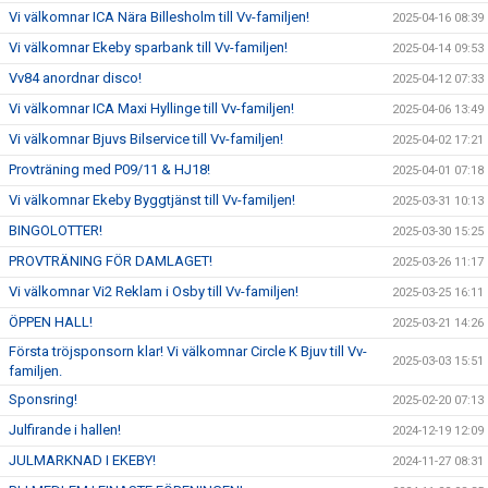
Vi välkomnar ICA Nära Billesholm till Vv-familjen!
2025-04-16 08:39
Vi välkomnar Ekeby sparbank till Vv-familjen!
2025-04-14 09:53
Vv84 anordnar disco!
2025-04-12 07:33
Vi välkomnar ICA Maxi Hyllinge till Vv-familjen!
2025-04-06 13:49
Vi välkomnar Bjuvs Bilservice till Vv-familjen!
2025-04-02 17:21
Provträning med P09/11 & HJ18!
2025-04-01 07:18
Vi välkomnar Ekeby Byggtjänst till Vv-familjen!
2025-03-31 10:13
BINGOLOTTER!
2025-03-30 15:25
PROVTRÄNING FÖR DAMLAGET!
2025-03-26 11:17
Vi välkomnar Vi2 Reklam i Osby till Vv-familjen!
2025-03-25 16:11
ÖPPEN HALL!
2025-03-21 14:26
Första tröjsponsorn klar! Vi välkomnar Circle K Bjuv till Vv-
2025-03-03 15:51
familjen.
Sponsring!
2025-02-20 07:13
Julfirande i hallen!
2024-12-19 12:09
JULMARKNAD I EKEBY!
2024-11-27 08:31