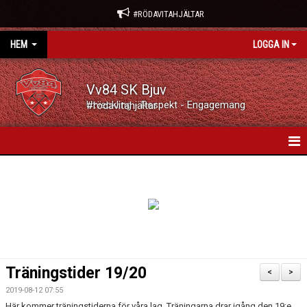
#RÖDAVITAHJÄLTAR
HEM
LOGGA IN
Vv84 SK Bjuv
Utveckling - Respekt - Engagemang #rödavitahjältar
VV84 SK BJUV
NYHETER
KALENDER
VÅRA LAG/TRÄNARE
Träningstider 19/20
<
>
MATCHER
2019-08-12 07:55
Här kommer träningstiderna för våra lag. Träningarna drar igång den 19:e