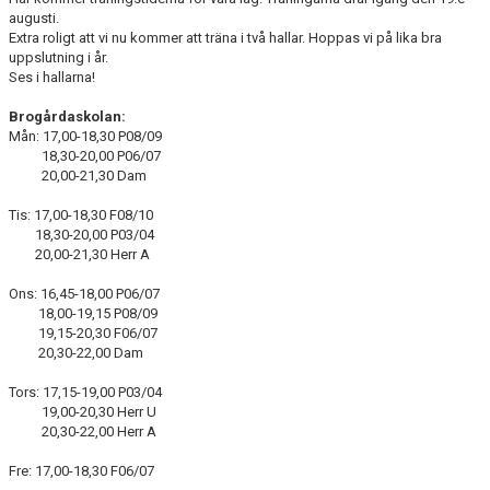
STYRELSEN
augusti.
Extra roligt att vi nu kommer att träna i två hallar. Hoppas vi på lika bra
uppslutning i år.
DOKUMENT
Ses i hallarna!
BILDGALLERI
Brogårdaskolan:
Mån: 17,00-18,30 P08/09
KLUBBSHOP
18,30-20,00 P06/07
20,00-21,30 Dam
HISTORIA
Tis: 17,00-18,30 F08/10
18,30-20,00 P03/04
20,00-21,30 Herr A
Ons: 16,45-18,00 P06/07
18,00-19,15 P08/09
19,15-20,30 F06/07
20,30-22,00 Dam
Tors: 17,15-19,00 P03/04
19,00-20,30 Herr U
20,30-22,00 Herr A
Fre: 17,00-18,30 F06/07