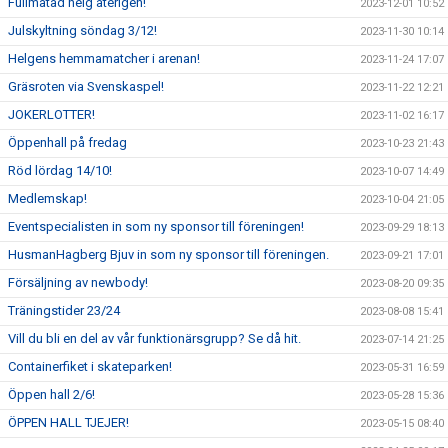
Fullmatad helg återigen!
2023-12-01 10:52
Julskyltning söndag 3/12!
2023-11-30 10:14
Helgens hemmamatcher i arenan!
2023-11-24 17:07
Gräsroten via Svenskaspel!
2023-11-22 12:21
JOKERLOTTER!
2023-11-02 16:17
Öppenhall på fredag
2023-10-23 21:43
Röd lördag 14/10!
2023-10-07 14:49
Medlemskap!
2023-10-04 21:05
Eventspecialisten in som ny sponsor till föreningen!
2023-09-29 18:13
HusmanHagberg Bjuv in som ny sponsor till föreningen.
2023-09-21 17:01
Försäljning av newbody!
2023-08-20 09:35
Träningstider 23/24
2023-08-08 15:41
Vill du bli en del av vår funktionärsgrupp? Se då hit.
2023-07-14 21:25
Containerfiket i skateparken!
2023-05-31 16:59
Öppen hall 2/6!
2023-05-28 15:36
ÖPPEN HALL TJEJER!
2023-05-15 08:40