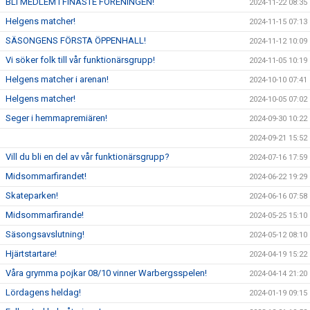
BLI MEDLEM I FINASTE FÖRENINGEN!
2024-11-22 08:35
Helgens matcher!
2024-11-15 07:13
SÄSONGENS FÖRSTA ÖPPENHALL!
2024-11-12 10:09
Vi söker folk till vår funktionärsgrupp!
2024-11-05 10:19
Helgens matcher i arenan!
2024-10-10 07:41
Helgens matcher!
2024-10-05 07:02
Seger i hemmapremiären!
2024-09-30 10:22
2024-09-21 15:52
Vill du bli en del av vår funktionärsgrupp?
2024-07-16 17:59
Midsommarfirandet!
2024-06-22 19:29
Skateparken!
2024-06-16 07:58
Midsommarfirande!
2024-05-25 15:10
Säsongsavslutning!
2024-05-12 08:10
Hjärtstartare!
2024-04-19 15:22
Våra grymma pojkar 08/10 vinner Warbergsspelen!
2024-04-14 21:20
Lördagens heldag!
2024-01-19 09:15