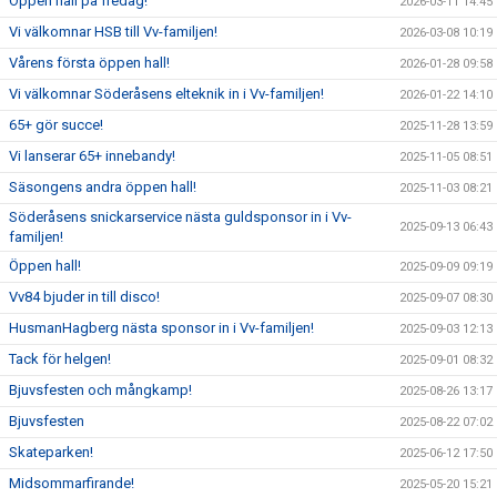
Öppen hall på fredag!
2026-03-11 14:45
Vi välkomnar HSB till Vv-familjen!
2026-03-08 10:19
Vårens första öppen hall!
2026-01-28 09:58
Vi välkomnar Söderåsens elteknik in i Vv-familjen!
2026-01-22 14:10
65+ gör succe!
2025-11-28 13:59
Vi lanserar 65+ innebandy!
2025-11-05 08:51
Säsongens andra öppen hall!
2025-11-03 08:21
Söderåsens snickarservice nästa guldsponsor in i Vv-
2025-09-13 06:43
familjen!
Öppen hall!
2025-09-09 09:19
Vv84 bjuder in till disco!
2025-09-07 08:30
HusmanHagberg nästa sponsor in i Vv-familjen!
2025-09-03 12:13
Tack för helgen!
2025-09-01 08:32
Bjuvsfesten och mångkamp!
2025-08-26 13:17
Bjuvsfesten
2025-08-22 07:02
Skateparken!
2025-06-12 17:50
Midsommarfirande!
2025-05-20 15:21