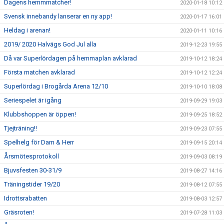
Dagens hemmmatcher!
2020-01-18 10:12
Svensk innebandy lanserar en ny app!
2020-01-17 16:01
Heldag i arenan!
2020-01-11 10:16
2019/ 2020 Halvägs God Jul alla
2019-12-23 19:55
Då var Superlördagen på hemmaplan avklarad
2019-10-12 18:24
Första matchen avklarad
2019-10-12 12:24
Superlördag i Brogårda Arena 12/10
2019-10-10 18:08
Seriespelet är igång
2019-09-29 19:03
Klubbshoppen är öppen!
2019-09-25 18:52
Tjejträning!!
2019-09-23 07:55
Spelhelg för Dam & Herr
2019-09-15 20:14
Årsmötesprotokoll
2019-09-03 08:19
Bjuvsfesten 30-31/9
2019-08-27 14:16
Träningstider 19/20
2019-08-12 07:55
Idrottsrabatten
2019-08-03 12:57
Gräsroten!
2019-07-28 11:03