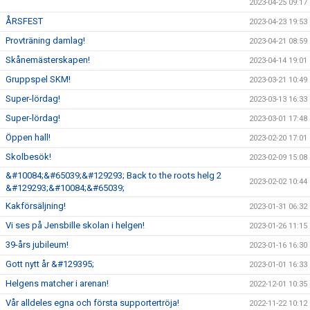
2023-04-25 09:17
ÅRSFEST
2023-04-23 19:53
Provträning damlag!
2023-04-21 08:59
Skånemästerskapen!
2023-04-14 19:01
Gruppspel SKM!
2023-03-21 10:49
Super-lördag!
2023-03-13 16:33
Super-lördag!
2023-03-01 17:48
Öppen hall!
2023-02-20 17:01
Skolbesök!
2023-02-09 15:08
&#10084;&#65039;&#129293; Back to the roots helg 2
2023-02-02 10:44
&#129293;&#10084;&#65039;
Kakförsäljning!
2023-01-31 06:32
Vi ses på Jensbille skolan i helgen!
2023-01-26 11:15
39-års jubileum!
2023-01-16 16:30
Gott nytt år &#129395;
2023-01-01 16:33
Helgens matcher i arenan!
2022-12-01 10:35
Vår alldeles egna och första supportertröja!
2022-11-22 10:12