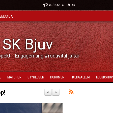
#RÖDAVITAHJÄLTAR
EMSSIDA
 SK Bjuv
spekt - Engagemang #rödavitahjältar
E
MATCHER
STYRELSEN
DOKUMENT
BILDGALLERI
KLUBBSHOP
pp!
<
>