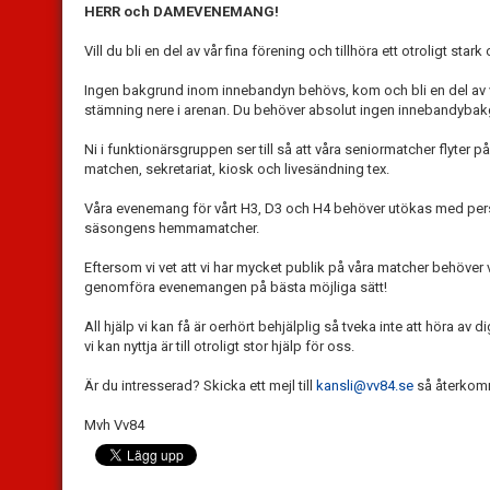
HERR och DAMEVENEMANG!
Vill du bli en del av vår fina förening och tillhöra ett otroligt star
Ingen bakgrund inom innebandyn behövs, kom och bli en del av v
stämning nere i arenan. Du behöver absolut ingen innebandybakgrun
Ni i funktionärsgruppen ser till så att våra seniormatcher flyter på
matchen, sekretariat, kiosk och livesändning tex.
Våra evenemang för vårt H3, D3 och H4 behöver utökas med perso
säsongens hemmamatcher.
Eftersom vi vet att vi har mycket publik på våra matcher behöver v
genomföra evenemangen på bästa möjliga sätt!
All hjälp vi kan få är oerhört behjälplig så tveka inte att höra av d
vi kan nyttja är till otroligt stor hjälp för oss.
Är du intresserad? Skicka ett mejl till
kansli@vv84.se
så återkomm
Mvh Vv84