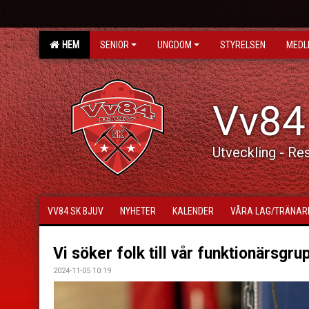
HEM
SENIOR
UNGDOM
STYRELSEN
MEDL
Vv84
Utveckling - Re
VV84 SK BJUV
NYHETER
KALENDER
VÅRA LAG/TRÄNAR
Vi söker folk till vår funktionärsgru
2024-11-05 10:19