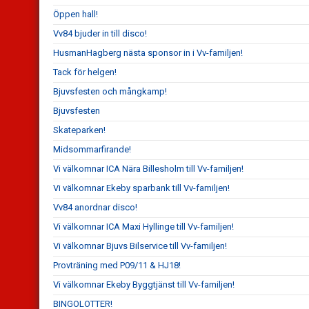
Öppen hall!
Vv84 bjuder in till disco!
HusmanHagberg nästa sponsor in i Vv-familjen!
Tack för helgen!
Bjuvsfesten och mångkamp!
Bjuvsfesten
Skateparken!
Midsommarfirande!
Vi välkomnar ICA Nära Billesholm till Vv-familjen!
Vi välkomnar Ekeby sparbank till Vv-familjen!
Vv84 anordnar disco!
Vi välkomnar ICA Maxi Hyllinge till Vv-familjen!
Vi välkomnar Bjuvs Bilservice till Vv-familjen!
Provträning med P09/11 & HJ18!
Vi välkomnar Ekeby Byggtjänst till Vv-familjen!
BINGOLOTTER!