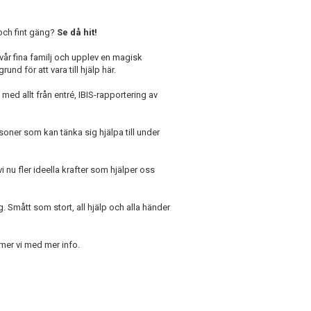
k och fint gäng?
Se då hit!
år fina familj och upplev en magisk
d för att vara till hjälp här.
 med allt från entré, IBIS-rapportering av
ner som kan tänka sig hjälpa till under
i nu fler ideella krafter som hjälper oss
ig. Smått som stort, all hjälp och alla händer
er vi med mer info.