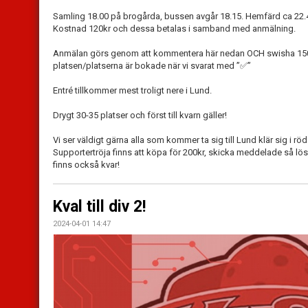
Samling 18.00 på brogårda, bussen avgår 18.15. Hemfärd ca 22
Kostnad 120kr och dessa betalas i samband med anmälning.
Anmälan görs genom att kommentera här nedan OCH swisha 150kr
platsen/platserna är bokade när vi svarat med ”
✅
”
Entré tillkommer mest troligt nere i Lund.
Drygt 30-35 platser och först till kvarn gäller!
Vi ser väldigt gärna alla som kommer ta sig till Lund klär sig i rö
Supportertröja finns att köpa för 200kr, skicka meddelade så lös
finns också kvar!
Kval till div 2!
2024-04-01 14:47