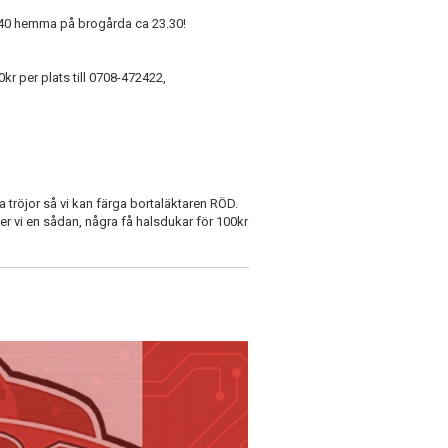
.40 hemma på brogårda ca 23.30!
 per plats till 0708-472422,
da tröjor så vi kan färga bortaläktaren RÖD.
er vi en sådan, några få halsdukar för 100kr