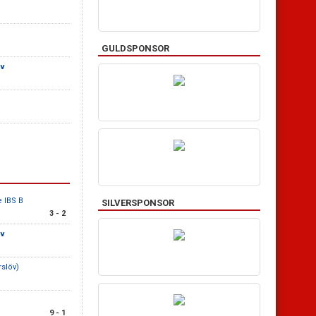
GULDSPONSOR
uv
e IBS B
SILVERSPONSOR
3 - 2
uv
slöv)
9 - 1