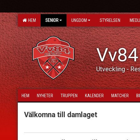
HEM
SENIOR
UNGDOM
STYRELSEN
MEDL
Vv84
Utveckling - Re
HEM
NYHETER
TRUPPEN
KALENDER
MATCHER
B
Välkomna till damlaget