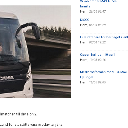
Vi välkomnar MAX till Vv-
familjen!
Hem
,
26/05 06:47
DISCO
Hem
,
05/04 08:29
Huvudtränare för herrlaget klart!
Hem
,
02/04 19:22
Öppen hall den 10 april
Hem
,
19/03 09:16
Medlemsförmån med ICA Maxi
Hyllinge!
Hem
,
16/03 09:05
atchen till division 2.
nd för att stötta våra #rödavitahjältar.