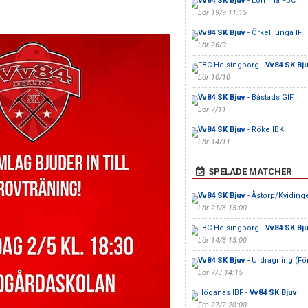
Vv84 SK Bjuv
- Lomma FBC
Lör 19/9 11:15
Vv84 SK Bjuv
- Örkelljunga IF
Lör 26/9
FBC Helsingborg -
Vv84 SK Bj
Lör 10/10
Vv84 SK Bjuv
- Båstads GIF
Lör 7/11
Vv84 SK Bjuv
- Röke IBK
Lör 14/11
SPELADE MATCHER
Vv84 SK Bjuv
- Åstorp/Kviding
Lör 21/3 15:00
FBC Helsingborg -
Vv84 SK Bj
Lör 14/3 13:00
Vv84 SK Bjuv
- Urdragning (För
Lör 7/3 14:15
Höganäs IBF -
Vv84 SK Bjuv
Fre 27/2 20:00