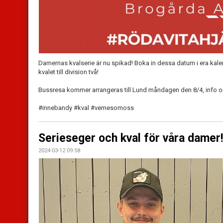
Damernas kvalserie är nu spikad! Boka in dessa datum i era kalendr
kvalet till division två!
Bussresa kommer arrangeras till Lund måndagen den 8/4, info 
#innebandy #kval #vemesomoss
Serieseger och kval för våra damer!
2024-03-12 09:58