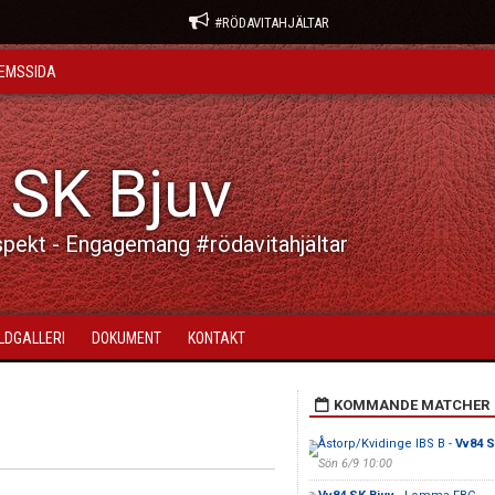
#RÖDAVITAHJÄLTAR
EMSSIDA
 SK Bjuv
spekt - Engagemang #rödavitahjältar
ILDGALLERI
DOKUMENT
KONTAKT
KOMMANDE MATCHER
Åstorp/Kvidinge IBS B -
Vv84 S
Sön 6/9 10:00