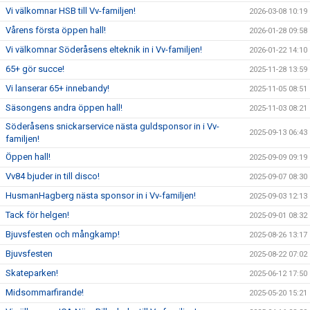
Vi välkomnar HSB till Vv-familjen!
2026-03-08 10:19
Vårens första öppen hall!
2026-01-28 09:58
Vi välkomnar Söderåsens elteknik in i Vv-familjen!
2026-01-22 14:10
65+ gör succe!
2025-11-28 13:59
Vi lanserar 65+ innebandy!
2025-11-05 08:51
Säsongens andra öppen hall!
2025-11-03 08:21
Söderåsens snickarservice nästa guldsponsor in i Vv-
2025-09-13 06:43
familjen!
Öppen hall!
2025-09-09 09:19
Vv84 bjuder in till disco!
2025-09-07 08:30
HusmanHagberg nästa sponsor in i Vv-familjen!
2025-09-03 12:13
Tack för helgen!
2025-09-01 08:32
Bjuvsfesten och mångkamp!
2025-08-26 13:17
Bjuvsfesten
2025-08-22 07:02
Skateparken!
2025-06-12 17:50
Midsommarfirande!
2025-05-20 15:21