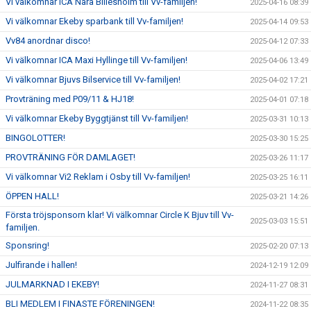
Vi välkomnar ICA Nära Billesholm till Vv-familjen!
2025-04-16 08:39
Vi välkomnar Ekeby sparbank till Vv-familjen!
2025-04-14 09:53
Vv84 anordnar disco!
2025-04-12 07:33
Vi välkomnar ICA Maxi Hyllinge till Vv-familjen!
2025-04-06 13:49
Vi välkomnar Bjuvs Bilservice till Vv-familjen!
2025-04-02 17:21
Provträning med P09/11 & HJ18!
2025-04-01 07:18
Vi välkomnar Ekeby Byggtjänst till Vv-familjen!
2025-03-31 10:13
BINGOLOTTER!
2025-03-30 15:25
PROVTRÄNING FÖR DAMLAGET!
2025-03-26 11:17
Vi välkomnar Vi2 Reklam i Osby till Vv-familjen!
2025-03-25 16:11
ÖPPEN HALL!
2025-03-21 14:26
Första tröjsponsorn klar! Vi välkomnar Circle K Bjuv till Vv-
2025-03-03 15:51
familjen.
Sponsring!
2025-02-20 07:13
Julfirande i hallen!
2024-12-19 12:09
JULMARKNAD I EKEBY!
2024-11-27 08:31
BLI MEDLEM I FINASTE FÖRENINGEN!
2024-11-22 08:35