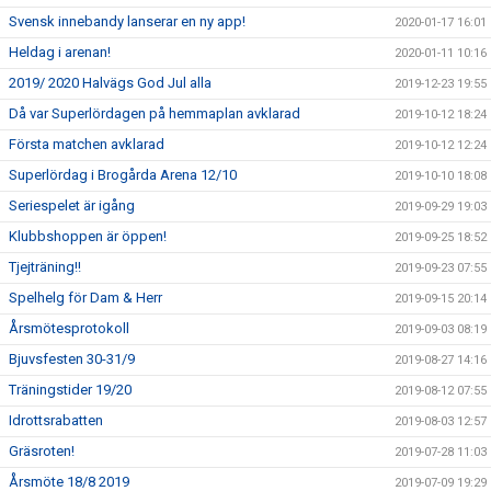
Svensk innebandy lanserar en ny app!
2020-01-17 16:01
Heldag i arenan!
2020-01-11 10:16
2019/ 2020 Halvägs God Jul alla
2019-12-23 19:55
Då var Superlördagen på hemmaplan avklarad
2019-10-12 18:24
Första matchen avklarad
2019-10-12 12:24
Superlördag i Brogårda Arena 12/10
2019-10-10 18:08
Seriespelet är igång
2019-09-29 19:03
Klubbshoppen är öppen!
2019-09-25 18:52
Tjejträning!!
2019-09-23 07:55
Spelhelg för Dam & Herr
2019-09-15 20:14
Årsmötesprotokoll
2019-09-03 08:19
Bjuvsfesten 30-31/9
2019-08-27 14:16
Träningstider 19/20
2019-08-12 07:55
Idrottsrabatten
2019-08-03 12:57
Gräsroten!
2019-07-28 11:03
Årsmöte 18/8 2019
2019-07-09 19:29