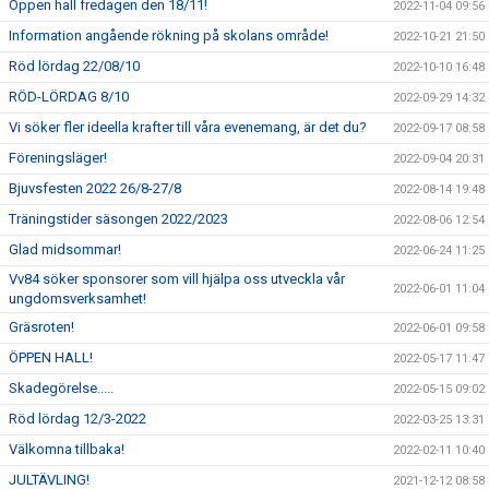
Öppen hall fredagen den 18/11!
2022-11-04 09:56
Information angående rökning på skolans område!
2022-10-21 21:50
Röd lördag 22/08/10
2022-10-10 16:48
RÖD-LÖRDAG 8/10
2022-09-29 14:32
Vi söker fler ideella krafter till våra evenemang, är det du?
2022-09-17 08:58
Föreningsläger!
2022-09-04 20:31
Bjuvsfesten 2022 26/8-27/8
2022-08-14 19:48
Träningstider säsongen 2022/2023
2022-08-06 12:54
Glad midsommar!
2022-06-24 11:25
Vv84 söker sponsorer som vill hjälpa oss utveckla vår
2022-06-01 11:04
ungdomsverksamhet!
Gräsroten!
2022-06-01 09:58
ÖPPEN HALL!
2022-05-17 11:47
Skadegörelse.....
2022-05-15 09:02
Röd lördag 12/3-2022
2022-03-25 13:31
Välkomna tillbaka!
2022-02-11 10:40
JULTÄVLING!
2021-12-12 08:58