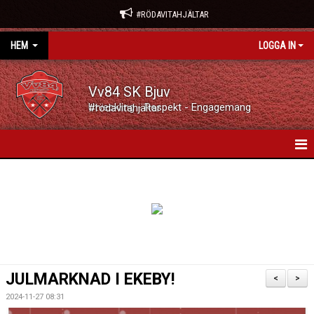
#RÖDAVITAHJÄLTAR
HEM
LOGGA IN
Vv84 SK Bjuv
Utveckling - Respekt - Engagemang #rödavitahjältar
VV84 SK BJUV
NYHETER
KALENDER
VÅRA LAG/TRÄNARE
JULMARKNAD I EKEBY!
<
>
MATCHER
2024-11-27 08:31