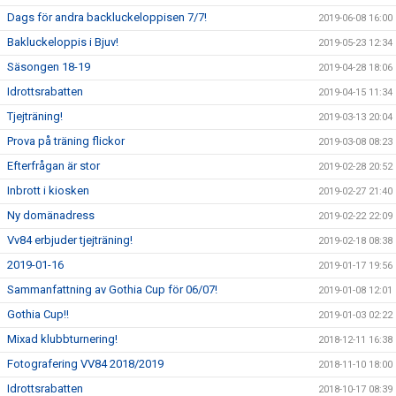
Dags för andra backluckeloppisen 7/7!
2019-06-08 16:00
Bakluckeloppis i Bjuv!
2019-05-23 12:34
Säsongen 18-19
2019-04-28 18:06
Idrottsrabatten
2019-04-15 11:34
Tjejträning!
2019-03-13 20:04
Prova på träning flickor
2019-03-08 08:23
Efterfrågan är stor
2019-02-28 20:52
Inbrott i kiosken
2019-02-27 21:40
Ny domänadress
2019-02-22 22:09
Vv84 erbjuder tjejträning!
2019-02-18 08:38
2019-01-16
2019-01-17 19:56
Sammanfattning av Gothia Cup för 06/07!
2019-01-08 12:01
Gothia Cup!!
2019-01-03 02:22
Mixad klubbturnering!
2018-12-11 16:38
Fotografering VV84 2018/2019
2018-11-10 18:00
Idrottsrabatten
2018-10-17 08:39