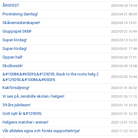
ÅRSFEST
2023-04-23 19:53
Provträning damlag!
2023-04-21 08:59
Skånemästerskapen!
2023-04-14 19:01
Gruppspel SKM!
2023-03-21 10:49
Super-lördag!
2023-03-13 16:33
Super-lördag!
2023-03-01 17:48
Öppen hall!
2023-02-20 17:01
Skolbesök!
2023-02-09 15:08
&#10084;&#65039;&#129293; Back to the roots helg 2
2023-02-02 10:44
&#129293;&#10084;&#65039;
Kakförsäljning!
2023-01-31 06:32
Vi ses på Jensbille skolan i helgen!
2023-01-26 11:15
39-års jubileum!
2023-01-16 16:30
Gott nytt år &#129395;
2023-01-01 16:33
Helgens matcher i arenan!
2022-12-01 10:35
Vår alldeles egna och första supportertröja!
2022-11-22 10:12