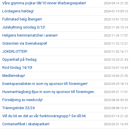
Våra grymma pojkar 08/10 vinner Warbergsspelen!
2024-04-14 21:20
Lördagens heldag!
2024-01-19 09:15
Fullmatad helg återigen!
2023-12-01 10:52
Julskyltning söndag 3/12!
2023-11-30 10:14
Helgens hemmamatcher i arenan!
2023-11-24 17:07
Gräsroten via Svenskaspel!
2023-11-22 12:21
JOKERLOTTER!
2023-11-02 16:17
Öppenhall på fredag
2023-10-23 21:43
Röd lördag 14/10!
2023-10-07 14:49
Medlemskap!
2023-10-04 21:05
Eventspecialisten in som ny sponsor till föreningen!
2023-09-29 18:13
HusmanHagberg Bjuv in som ny sponsor till föreningen.
2023-09-21 17:01
Försäljning av newbody!
2023-08-20 09:35
Träningstider 23/24
2023-08-08 15:41
Vill du bli en del av vår funktionärsgrupp? Se då hit.
2023-07-14 21:25
Containerfiket i skateparken!
2023-05-31 16:59