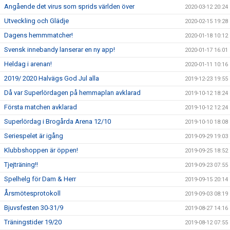
Angående det virus som sprids världen över
2020-03-12 20:24
Utveckling och Glädje
2020-02-15 19:28
Dagens hemmmatcher!
2020-01-18 10:12
Svensk innebandy lanserar en ny app!
2020-01-17 16:01
Heldag i arenan!
2020-01-11 10:16
2019/ 2020 Halvägs God Jul alla
2019-12-23 19:55
Då var Superlördagen på hemmaplan avklarad
2019-10-12 18:24
Första matchen avklarad
2019-10-12 12:24
Superlördag i Brogårda Arena 12/10
2019-10-10 18:08
Seriespelet är igång
2019-09-29 19:03
Klubbshoppen är öppen!
2019-09-25 18:52
Tjejträning!!
2019-09-23 07:55
Spelhelg för Dam & Herr
2019-09-15 20:14
Årsmötesprotokoll
2019-09-03 08:19
Bjuvsfesten 30-31/9
2019-08-27 14:16
Träningstider 19/20
2019-08-12 07:55