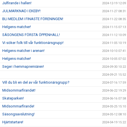
Julfirande i hallen!
2024-12-19 12:09
JULMARKNAD I EKEBY!
2024-11-27 08:31
BLI MEDLEM I FINASTE FÖRENINGEN!
2024-11-22 08:35
Helgens matcher!
2024-11-15 07:13
SÄSONGENS FÖRSTA ÖPPENHALL!
2024-11-12 10:09
Vi söker folk till vår funktionärsgrupp!
2024-11-05 10:19
Helgens matcher i arenan!
2024-10-10 07:41
Helgens matcher!
2024-10-05 07:02
Seger i hemmapremiären!
2024-09-30 10:22
2024-09-21 15:52
Vill du bli en del av vår funktionärsgrupp?
2024-07-16 17:59
Midsommarfirandet!
2024-06-22 19:29
Skateparken!
2024-06-16 07:58
Midsommarfirande!
2024-05-25 15:10
Säsongsavslutning!
2024-05-12 08:10
Hjärtstartare!
2024-04-19 15:22