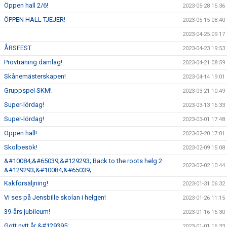
Öppen hall 2/6!
2023-05-28 15:36
ÖPPEN HALL TJEJER!
2023-05-15 08:40
2023-04-25 09:17
ÅRSFEST
2023-04-23 19:53
Provträning damlag!
2023-04-21 08:59
Skånemästerskapen!
2023-04-14 19:01
Gruppspel SKM!
2023-03-21 10:49
Super-lördag!
2023-03-13 16:33
Super-lördag!
2023-03-01 17:48
Öppen hall!
2023-02-20 17:01
Skolbesök!
2023-02-09 15:08
&#10084;&#65039;&#129293; Back to the roots helg 2
2023-02-02 10:44
&#129293;&#10084;&#65039;
Kakförsäljning!
2023-01-31 06:32
Vi ses på Jensbille skolan i helgen!
2023-01-26 11:15
39-års jubileum!
2023-01-16 16:30
Gott nytt år &#129395;
2023-01-01 16:33