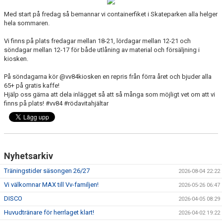
STYRELSEN
Med start på fredag så bemannar vi containerfiket i Skateparken alla helger
hela sommaren.
DOKUMENT
Vi finns på plats fredagar mellan 18-21, lördagar mellan 12-21 och
BILDGALLERI
söndagar mellan 12-17 för både utlåning av material och försäljning i
kiosken.
KLUBBSHOP
På söndagarna kör @vv84kiosken en repris från förra året och bjuder alla
65+ på gratis kaffe!
HISTORIA
Hjälp oss gärna att dela inlägget så att så många som möjligt vet om att vi
finns på plats! #vv84 #rödavitahjältar
Nyhetsarkiv
Träningstider säsongen 26/27
2026-08-04 22:22
Vi välkomnar MAX till Vv-familjen!
2026-05-26 06:47
DISCO
2026-04-05 08:29
Huvudtränare för herrlaget klart!
2026-04-02 19:22