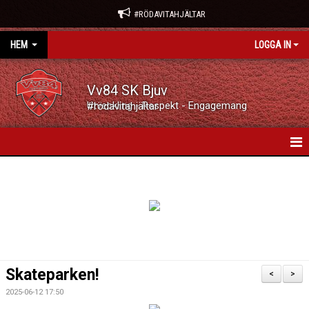
#RÖDAVITAHJÄLTAR
HEM
LOGGA IN
Vv84 SK Bjuv
Utveckling - Respekt - Engagemang #rödavitahjältar
VV84 SK BJUV
NYHETER
KALENDER
VÅRA LAG/TRÄNARE
Skateparken!
<
>
MATCHER
2025-06-12 17:50