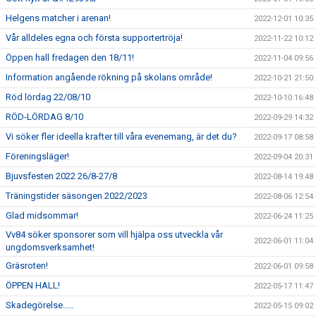
Helgens matcher i arenan!
2022-12-01 10:35
Vår alldeles egna och första supportertröja!
2022-11-22 10:12
Öppen hall fredagen den 18/11!
2022-11-04 09:56
Information angående rökning på skolans område!
2022-10-21 21:50
Röd lördag 22/08/10
2022-10-10 16:48
RÖD-LÖRDAG 8/10
2022-09-29 14:32
Vi söker fler ideella krafter till våra evenemang, är det du?
2022-09-17 08:58
Föreningsläger!
2022-09-04 20:31
Bjuvsfesten 2022 26/8-27/8
2022-08-14 19:48
Träningstider säsongen 2022/2023
2022-08-06 12:54
Glad midsommar!
2022-06-24 11:25
Vv84 söker sponsorer som vill hjälpa oss utveckla vår
2022-06-01 11:04
ungdomsverksamhet!
Gräsroten!
2022-06-01 09:58
ÖPPEN HALL!
2022-05-17 11:47
Skadegörelse.....
2022-05-15 09:02