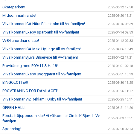
Skateparken!
2025-06-12 17:50
Midsommarfirande!
2025-05-20 15:21
Vi välkomnar ICA Nära Billesholm till Vv-familjen!
2025-04-16 08:39
Vi välkomnar Ekeby sparbank till Vv-familjen!
2025-04-14 09:53
Vv84 anordnar disco!
2025-04-12 07:33
Vi välkomnar ICA Maxi Hyllinge till Vv-familjen!
2025-04-06 13:49
Vi välkomnar Bjuvs Bilservice till Vv-familjen!
2025-04-02 17:21
Provträning med P09/11 & HJ18!
2025-04-01 07:18
Vi välkomnar Ekeby Byggtjänst till Vv-familjen!
2025-03-31 10:13
BINGOLOTTER!
2025-03-30 15:25
PROVTRÄNING FÖR DAMLAGET!
2025-03-26 11:17
Vi välkomnar Vi2 Reklam i Osby till Vv-familjen!
2025-03-25 16:11
ÖPPEN HALL!
2025-03-21 14:26
Första tröjsponsorn klar! Vi välkomnar Circle K Bjuv till Vv-
2025-03-03 15:51
familjen.
Sponsring!
2025-02-20 07:13