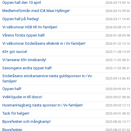
Öppen hall den 10 april
2026-03-19 09:16
Medlemsförmån med ICA Maxi Hyllinge!
2026-03-16 09:05
Öppen hall på fredag!
2026-03-11 14:45
Vi välkomnar HSB till Vv-familjen!
2026-03-08 10:19
Vårens första öppen hall!
2026-01-28 09:58
Vi välkomnar Söderåsens elteknik in i Vv-familjen!
2026-01-22 14:10
65+ gör succe!
2025-11-28 13:59
Vi lanserar 65+ innebandy!
2025-11-05 08:51
Säsongens andra öppen hall!
2025-11-03 08:21
Söderåsens snickarservice nästa guldsponsor in i Vv-
2025-09-13 06:43
familjen!
Öppen hall!
2025-09-09 09:19
Vv84 bjuder in till disco!
2025-09-07 08:30
HusmanHagberg nästa sponsor in i Vv-familjen!
2025-09-03 12:13
Tack för helgen!
2025-09-01 08:32
Bjuvsfesten och mångkamp!
2025-08-26 13:17
Bjuvsfesten
2025-08-22 07:02