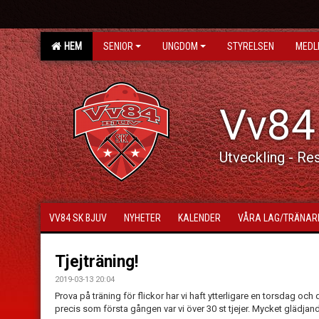
HEM
SENIOR
UNGDOM
STYRELSEN
MEDL
Vv84
Utveckling - Re
VV84 SK BJUV
NYHETER
KALENDER
VÅRA LAG/TRÄNAR
Tjejträning!
2019-03-13 20:04
Prova på träning för flickor har vi haft ytterligare en torsdag o
precis som första gången var vi över 30 st tjejer. Mycket glädjand