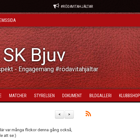
#RÖDAVITAHJÄLTAR
EMSSIDA
 SK Bjuv
spekt - Engagemang #rödavitahjältar
E
MATCHER
STYRELSEN
DOKUMENT
BILDGALLERI
KLUBBSHOP
<
>
ch där var många flickor denna gång också,
e att se:)