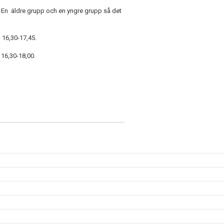
r. En äldre grupp och en yngre grupp så det
 16,30-17,45.
 16,30-18,00.