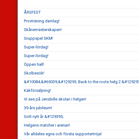
ÅRSFEST
Provträning damlag!
Skånemästerskapen!
Gruppspel SKM!
Super-lördag!
Super-lördag!
Öppen hall!
Skolbesök!
&#10084;&#65039;&#129293; Back to the roots helg 2 &#1292
Kakförsäljning!
Vi ses på Jensbille skolan i helgen!
39-års jubileum!
Gott nytt år &#129395;
Helgens matcher i arenan!
Vår alldeles egna och första supportertröja!