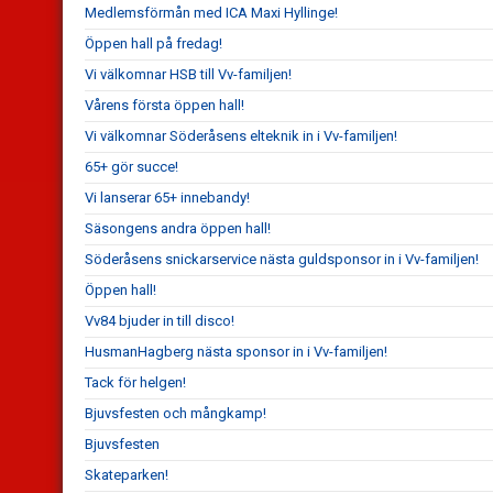
Medlemsförmån med ICA Maxi Hyllinge!
Öppen hall på fredag!
Vi välkomnar HSB till Vv-familjen!
Vårens första öppen hall!
Vi välkomnar Söderåsens elteknik in i Vv-familjen!
65+ gör succe!
Vi lanserar 65+ innebandy!
Säsongens andra öppen hall!
Söderåsens snickarservice nästa guldsponsor in i Vv-familjen!
Öppen hall!
Vv84 bjuder in till disco!
HusmanHagberg nästa sponsor in i Vv-familjen!
Tack för helgen!
Bjuvsfesten och mångkamp!
Bjuvsfesten
Skateparken!