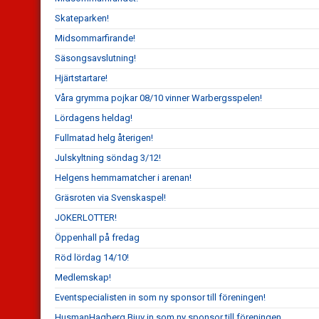
Skateparken!
Midsommarfirande!
Säsongsavslutning!
Hjärtstartare!
Våra grymma pojkar 08/10 vinner Warbergsspelen!
Lördagens heldag!
Fullmatad helg återigen!
Julskyltning söndag 3/12!
Helgens hemmamatcher i arenan!
Gräsroten via Svenskaspel!
JOKERLOTTER!
Öppenhall på fredag
Röd lördag 14/10!
Medlemskap!
Eventspecialisten in som ny sponsor till föreningen!
HusmanHagberg Bjuv in som ny sponsor till föreningen.