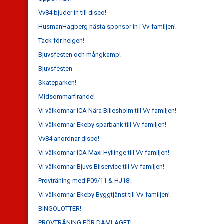
Vv84 bjuder in till disco!
HusmanHagberg nästa sponsor in i Vv-familjen!
Tack för helgen!
Bjuvsfesten och mångkamp!
Bjuvsfesten
Skateparken!
Midsommarfirande!
Vi välkomnar ICA Nära Billesholm till Vv-familjen!
Vi välkomnar Ekeby sparbank till Vv-familjen!
Vv84 anordnar disco!
Vi välkomnar ICA Maxi Hyllinge till Vv-familjen!
Vi välkomnar Bjuvs Bilservice till Vv-familjen!
Provträning med P09/11 & HJ18!
Vi välkomnar Ekeby Byggtjänst till Vv-familjen!
BINGOLOTTER!
PROVTRÄNING FÖR DAMLAGET!