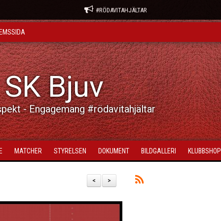
#RÖDAVITAHJÄLTAR
EMSSIDA
 SK Bjuv
spekt - Engagemang #rödavitahjältar
E
MATCHER
STYRELSEN
DOKUMENT
BILDGALLERI
KLUBBSHOP
<
>