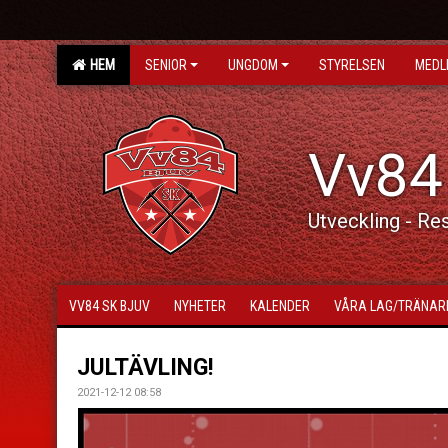
HEM
SENIOR
UNGDOM
STYRELSEN
MEDL
Vv84
Utveckling - Re
VV84 SK BJUV
NYHETER
KALENDER
VÅRA LAG/TRÄNAR
JULTÄVLING!
2021-12-12 08:58