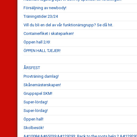
Försäljning av newbody!
Träningstider 23/24
Vill du bli en del av vår funktionärsgrupp? Se då hit.
Containerfiket i skateparken!
Öppen hall 2/6!
ÖPPEN HALL TJEJER!
ÅRSFEST
Provträning damlag!
Skånemästerskapen!
Gruppspel SKM!
Super-lördag!
Super-lördag!
Öppen hall!
Skolbesök!
&#10084;&#65039;&#129293; Back to the roots helg 2 &#1292