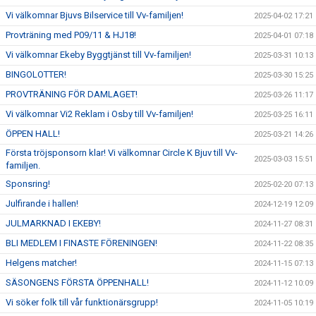
Vi välkomnar Bjuvs Bilservice till Vv-familjen!
2025-04-02 17:21
Provträning med P09/11 & HJ18!
2025-04-01 07:18
Vi välkomnar Ekeby Byggtjänst till Vv-familjen!
2025-03-31 10:13
BINGOLOTTER!
2025-03-30 15:25
PROVTRÄNING FÖR DAMLAGET!
2025-03-26 11:17
Vi välkomnar Vi2 Reklam i Osby till Vv-familjen!
2025-03-25 16:11
ÖPPEN HALL!
2025-03-21 14:26
Första tröjsponsorn klar! Vi välkomnar Circle K Bjuv till Vv-
2025-03-03 15:51
familjen.
Sponsring!
2025-02-20 07:13
Julfirande i hallen!
2024-12-19 12:09
JULMARKNAD I EKEBY!
2024-11-27 08:31
BLI MEDLEM I FINASTE FÖRENINGEN!
2024-11-22 08:35
Helgens matcher!
2024-11-15 07:13
SÄSONGENS FÖRSTA ÖPPENHALL!
2024-11-12 10:09
Vi söker folk till vår funktionärsgrupp!
2024-11-05 10:19