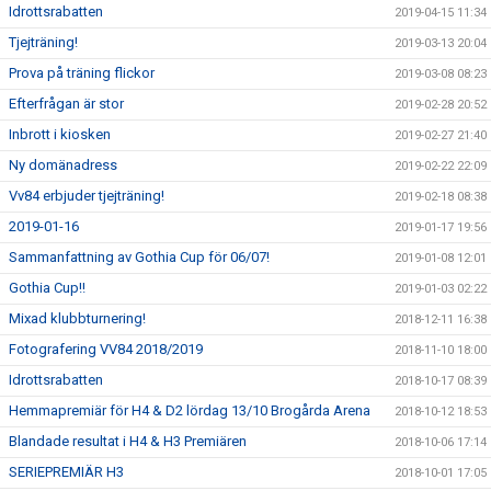
Idrottsrabatten
2019-04-15 11:34
Tjejträning!
2019-03-13 20:04
Prova på träning flickor
2019-03-08 08:23
Efterfrågan är stor
2019-02-28 20:52
Inbrott i kiosken
2019-02-27 21:40
Ny domänadress
2019-02-22 22:09
Vv84 erbjuder tjejträning!
2019-02-18 08:38
2019-01-16
2019-01-17 19:56
Sammanfattning av Gothia Cup för 06/07!
2019-01-08 12:01
Gothia Cup!!
2019-01-03 02:22
Mixad klubbturnering!
2018-12-11 16:38
Fotografering VV84 2018/2019
2018-11-10 18:00
Idrottsrabatten
2018-10-17 08:39
Hemmapremiär för H4 & D2 lördag 13/10 Brogårda Arena
2018-10-12 18:53
Blandade resultat i H4 & H3 Premiären
2018-10-06 17:14
SERIEPREMIÄR H3
2018-10-01 17:05