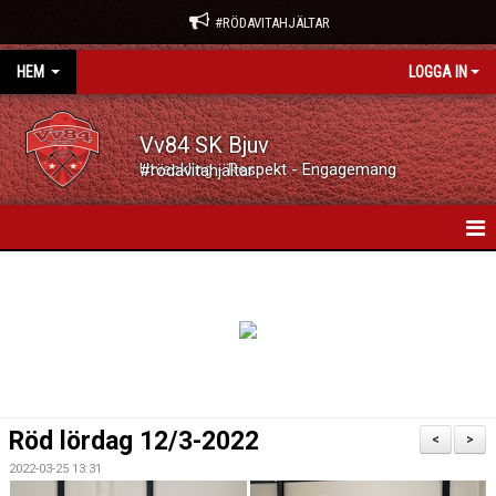
#RÖDAVITAHJÄLTAR
HEM
LOGGA IN
Vv84 SK Bjuv
Utveckling - Respekt - Engagemang #rödavitahjältar
VV84 SK BJUV
NYHETER
KALENDER
VÅRA LAG/TRÄNARE
Röd lördag 12/3-2022
<
>
MATCHER
2022-03-25 13:31