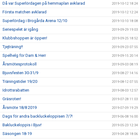
Då var Superlördagen på hemmaplan avklarad
2019-10-12 18:24
Första matchen avklarad
2019-10-12 12:24
Superlördag i Brogårda Arena 12/10
2019-10-10 18:08
Seriespelet är igång
2019-09-29 19:03
Klubbshoppen är öppen!
2019-09-25 18:52
Tjejträning!!
2019-09-23 07:55
Spelhelg för Dam & Herr
2019-09-15 20:14
Årsmötesprotokoll
2019-09-03 08:19
Bjuvsfesten 30-31/9
2019-08-27 14:16
Träningstider 19/20
2019-08-12 07:55
Idrottsrabatten
2019-08-03 12:57
Gräsroten!
2019-07-28 11:03
Årsmöte 18/8 2019
2019-07-09 19:29
Dags för andra backluckeloppisen 7/7!
2019-06-08 16:00
Bakluckeloppis i Bjuv!
2019-05-23 12:34
Säsongen 18-19
2019-04-28 18:06