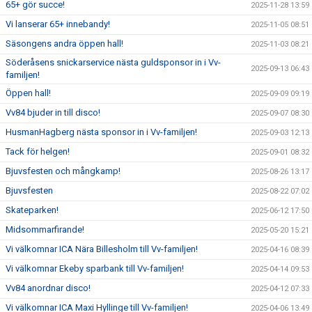
65+ gör succe!
2025-11-28 13:59
Vi lanserar 65+ innebandy!
2025-11-05 08:51
Säsongens andra öppen hall!
2025-11-03 08:21
Söderåsens snickarservice nästa guldsponsor in i Vv-
2025-09-13 06:43
familjen!
Öppen hall!
2025-09-09 09:19
Vv84 bjuder in till disco!
2025-09-07 08:30
HusmanHagberg nästa sponsor in i Vv-familjen!
2025-09-03 12:13
Tack för helgen!
2025-09-01 08:32
Bjuvsfesten och mångkamp!
2025-08-26 13:17
Bjuvsfesten
2025-08-22 07:02
Skateparken!
2025-06-12 17:50
Midsommarfirande!
2025-05-20 15:21
Vi välkomnar ICA Nära Billesholm till Vv-familjen!
2025-04-16 08:39
Vi välkomnar Ekeby sparbank till Vv-familjen!
2025-04-14 09:53
Vv84 anordnar disco!
2025-04-12 07:33
Vi välkomnar ICA Maxi Hyllinge till Vv-familjen!
2025-04-06 13:49