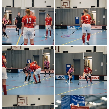
STYRELSEN
DOKUMENT
BILDGALLERI
KLUBBSHOP
HISTORIA