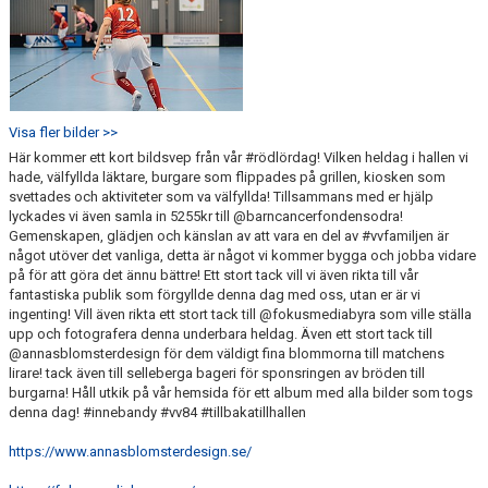
Visa fler bilder >>
Här kommer ett kort bildsvep från vår #rödlördag! Vilken heldag i hallen vi
hade, välfyllda läktare, burgare som flippades på grillen, kiosken som
svettades och aktiviteter som va välfyllda! Tillsammans med er hjälp
lyckades vi även samla in 5255kr till @barncancerfondensodra!
Gemenskapen, glädjen och känslan av att vara en del av #vvfamiljen är
något utöver det vanliga, detta är något vi kommer bygga och jobba vidare
på för att göra det ännu bättre! Ett stort tack vill vi även rikta till vår
fantastiska publik som förgyllde denna dag med oss, utan er är vi
ingenting! Vill även rikta ett stort tack till @fokusmediabyra som ville ställa
upp och fotografera denna underbara heldag. Även ett stort tack till
@annasblomsterdesign för dem väldigt fina blommorna till matchens
lirare! tack även till selleberga bageri för sponsringen av bröden till
burgarna! Håll utkik på vår hemsida för ett album med alla bilder som togs
denna dag! #innebandy #vv84 #tillbakatillhallen
https://www.annasblomsterdesign.se/