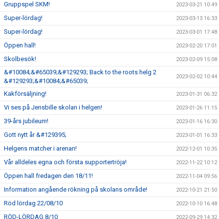
Gruppspel SKM!
2023-03-21 10:49
Super-lördag!
2023-03-13 16:33
Super-lördag!
2023-03-01 17:48
Öppen hall!
2023-02-20 17:01
Skolbesök!
2023-02-09 15:08
&#10084;&#65039;&#129293; Back to the roots helg 2
2023-02-02 10:44
&#129293;&#10084;&#65039;
Kakförsäljning!
2023-01-31 06:32
Vi ses på Jensbille skolan i helgen!
2023-01-26 11:15
39-års jubileum!
2023-01-16 16:30
Gott nytt år &#129395;
2023-01-01 16:33
Helgens matcher i arenan!
2022-12-01 10:35
Vår alldeles egna och första supportertröja!
2022-11-22 10:12
Öppen hall fredagen den 18/11!
2022-11-04 09:56
Information angående rökning på skolans område!
2022-10-21 21:50
Röd lördag 22/08/10
2022-10-10 16:48
RÖD-LÖRDAG 8/10
2022-09-29 14:32