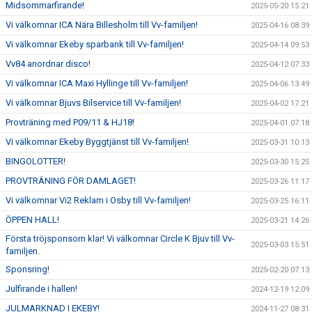
Midsommarfirande!
2025-05-20 15:21
Vi välkomnar ICA Nära Billesholm till Vv-familjen!
2025-04-16 08:39
Vi välkomnar Ekeby sparbank till Vv-familjen!
2025-04-14 09:53
Vv84 anordnar disco!
2025-04-12 07:33
Vi välkomnar ICA Maxi Hyllinge till Vv-familjen!
2025-04-06 13:49
Vi välkomnar Bjuvs Bilservice till Vv-familjen!
2025-04-02 17:21
Provträning med P09/11 & HJ18!
2025-04-01 07:18
Vi välkomnar Ekeby Byggtjänst till Vv-familjen!
2025-03-31 10:13
BINGOLOTTER!
2025-03-30 15:25
PROVTRÄNING FÖR DAMLAGET!
2025-03-26 11:17
Vi välkomnar Vi2 Reklam i Osby till Vv-familjen!
2025-03-25 16:11
ÖPPEN HALL!
2025-03-21 14:26
Första tröjsponsorn klar! Vi välkomnar Circle K Bjuv till Vv-
2025-03-03 15:51
familjen.
Sponsring!
2025-02-20 07:13
Julfirande i hallen!
2024-12-19 12:09
JULMARKNAD I EKEBY!
2024-11-27 08:31