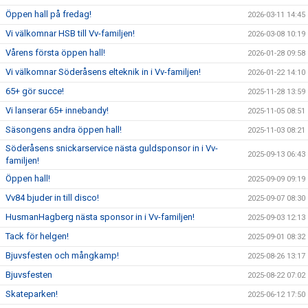
Öppen hall på fredag!
2026-03-11 14:45
Vi välkomnar HSB till Vv-familjen!
2026-03-08 10:19
Vårens första öppen hall!
2026-01-28 09:58
Vi välkomnar Söderåsens elteknik in i Vv-familjen!
2026-01-22 14:10
65+ gör succe!
2025-11-28 13:59
Vi lanserar 65+ innebandy!
2025-11-05 08:51
Säsongens andra öppen hall!
2025-11-03 08:21
Söderåsens snickarservice nästa guldsponsor in i Vv-
2025-09-13 06:43
familjen!
Öppen hall!
2025-09-09 09:19
Vv84 bjuder in till disco!
2025-09-07 08:30
HusmanHagberg nästa sponsor in i Vv-familjen!
2025-09-03 12:13
Tack för helgen!
2025-09-01 08:32
Bjuvsfesten och mångkamp!
2025-08-26 13:17
Bjuvsfesten
2025-08-22 07:02
Skateparken!
2025-06-12 17:50