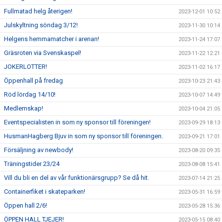
Fullmatad helg återigen!
2023-12-01 10:52
Julskyltning söndag 3/12!
2023-11-30 10:14
Helgens hemmamatcher i arenan!
2023-11-24 17:07
Gräsroten via Svenskaspel!
2023-11-22 12:21
JOKERLOTTER!
2023-11-02 16:17
Öppenhall på fredag
2023-10-23 21:43
Röd lördag 14/10!
2023-10-07 14:49
Medlemskap!
2023-10-04 21:05
Eventspecialisten in som ny sponsor till föreningen!
2023-09-29 18:13
HusmanHagberg Bjuv in som ny sponsor till föreningen.
2023-09-21 17:01
Försäljning av newbody!
2023-08-20 09:35
Träningstider 23/24
2023-08-08 15:41
Vill du bli en del av vår funktionärsgrupp? Se då hit.
2023-07-14 21:25
Containerfiket i skateparken!
2023-05-31 16:59
Öppen hall 2/6!
2023-05-28 15:36
ÖPPEN HALL TJEJER!
2023-05-15 08:40