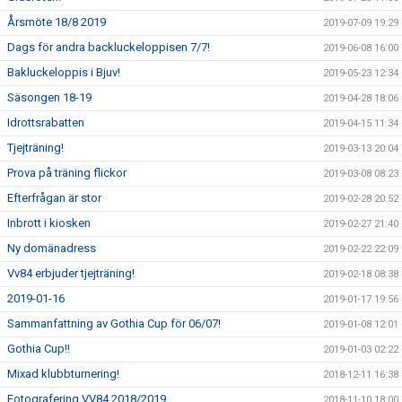
Årsmöte 18/8 2019
2019-07-09 19:29
Dags för andra backluckeloppisen 7/7!
2019-06-08 16:00
Bakluckeloppis i Bjuv!
2019-05-23 12:34
Säsongen 18-19
2019-04-28 18:06
Idrottsrabatten
2019-04-15 11:34
Tjejträning!
2019-03-13 20:04
Prova på träning flickor
2019-03-08 08:23
Efterfrågan är stor
2019-02-28 20:52
Inbrott i kiosken
2019-02-27 21:40
Ny domänadress
2019-02-22 22:09
Vv84 erbjuder tjejträning!
2019-02-18 08:38
2019-01-16
2019-01-17 19:56
Sammanfattning av Gothia Cup för 06/07!
2019-01-08 12:01
Gothia Cup!!
2019-01-03 02:22
Mixad klubbturnering!
2018-12-11 16:38
Fotografering VV84 2018/2019
2018-11-10 18:00