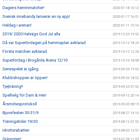
Dagens hemmmatcher!
2020-01-18 10:12
Svensk innebandy lanserar en ny app!
2020-01-17 16:01
Heldag i arenan!
2020-01-11 10:16
2019/ 2020 Halvägs God Jul alla
2019-12-23 19:55
Då var Superlördagen på hemmaplan avklarad
2019-10-12 18:24
Första matchen avklarad
2019-10-12 12:24
Superlördag i Brogårda Arena 12/10
2019-10-10 18:08
Seriespelet är igång
2019-09-29 19:03
Klubbshoppen är öppen!
2019-09-25 18:52
Tjejträning!!
2019-09-23 07:55
Spelhelg för Dam & Herr
2019-09-15 20:14
Årsmötesprotokoll
2019-09-03 08:19
Bjuvsfesten 30-31/9
2019-08-27 14:16
Träningstider 19/20
2019-08-12 07:55
Idrottsrabatten
2019-08-03 12:57
Gräsroten!
2019-07-28 11:03