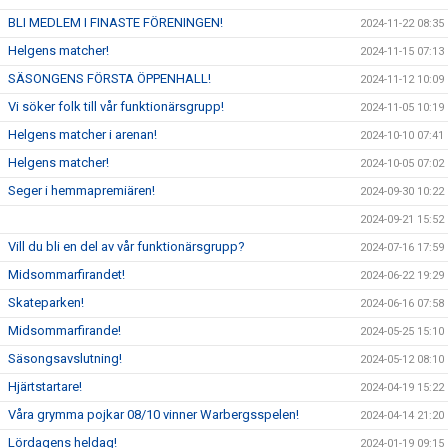
BLI MEDLEM I FINASTE FÖRENINGEN!
2024-11-22 08:35
Helgens matcher!
2024-11-15 07:13
SÄSONGENS FÖRSTA ÖPPENHALL!
2024-11-12 10:09
Vi söker folk till vår funktionärsgrupp!
2024-11-05 10:19
Helgens matcher i arenan!
2024-10-10 07:41
Helgens matcher!
2024-10-05 07:02
Seger i hemmapremiären!
2024-09-30 10:22
2024-09-21 15:52
Vill du bli en del av vår funktionärsgrupp?
2024-07-16 17:59
Midsommarfirandet!
2024-06-22 19:29
Skateparken!
2024-06-16 07:58
Midsommarfirande!
2024-05-25 15:10
Säsongsavslutning!
2024-05-12 08:10
Hjärtstartare!
2024-04-19 15:22
Våra grymma pojkar 08/10 vinner Warbergsspelen!
2024-04-14 21:20
Lördagens heldag!
2024-01-19 09:15