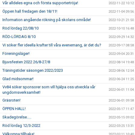
Vår alldeles egna och första supportertröja!
2022-11-22 10:12
Öppen hall fredagen den 18/11!
2022-11-04 09:56
Information angående rökning på skolans område!
2022-10-21 21:50
Röd lördag 22/08/10
2022-10-10 16:48
RÖD-LÖRDAG 8/10
2022-09-29 14:32
Vi söker fler ideella krafter till våra evenemang, är det du?
2022-09-17 08:58
Föreningsläger!
2022-09-04 20:31
Bjuvsfesten 2022 26/8-27/8
2022-08-14 19:48
Träningstider säsongen 2022/2023
2022-08-06 12:54
Glad midsommar!
2022-06-24 11:25
Vv84 söker sponsorer som vill hjälpa oss utveckla vår
2022-06-01 11:04
ungdomsverksamhet!
Gräsroten!
2022-06-01 09:58
ÖPPEN HALL!
2022-05-17 11:47
Skadegörelse.....
2022-05-15 09:02
Röd lördag 12/3-2022
2022-03-25 13:31
Välkomna tillbaka!
2022-02-11 10:40