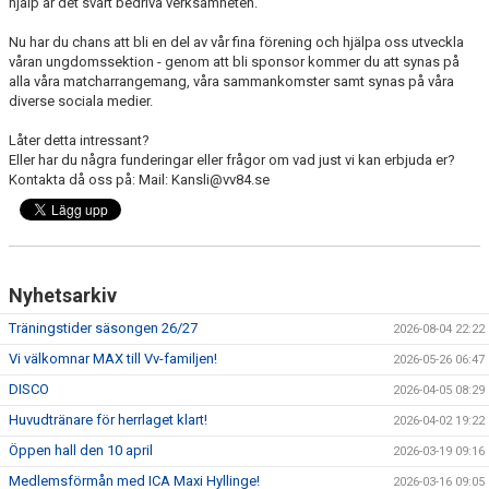
hjälp är det svårt bedriva verksamheten.
Nu har du chans att bli en del av vår fina förening och hjälpa oss utveckla
våran ungdomssektion - genom att bli sponsor kommer du att synas på
alla våra matcharrangemang, våra sammankomster samt synas på våra
diverse sociala medier.
Låter detta intressant?
Eller har du några funderingar eller frågor om vad just vi kan erbjuda er?
Kontakta då oss på: Mail: Kansli@vv84.se
Nyhetsarkiv
Träningstider säsongen 26/27
2026-08-04 22:22
Vi välkomnar MAX till Vv-familjen!
2026-05-26 06:47
DISCO
2026-04-05 08:29
Huvudtränare för herrlaget klart!
2026-04-02 19:22
Öppen hall den 10 april
2026-03-19 09:16
Medlemsförmån med ICA Maxi Hyllinge!
2026-03-16 09:05