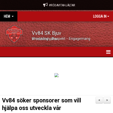
#RÖDAVITAHJÄLTAR
HEM
LOGGA IN
Vv84 SK Bjuv
Utveckling - Respekt - Engagemang #rödavitahjältar
VV84 SK BJUV
NYHETER
KALENDER
VÅRA LAG/TRÄNARE
Vv84 söker sponsorer som vill
<
>
MATCHER
hjälpa oss utveckla vår