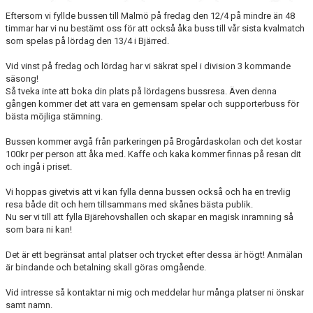
Eftersom vi fyllde bussen till Malmö på fredag den 12/4 på mindre än 48
timmar har vi nu bestämt oss för att också åka buss till vår sista kvalmatch
som spelas på lördag den 13/4 i Bjärred.
Vid vinst på fredag och lördag har vi säkrat spel i division 3 kommande
säsong!
Så tveka inte att boka din plats på lördagens bussresa. Även denna
gången kommer det att vara en gemensam spelar och supporterbuss för
bästa möjliga stämning.
Bussen kommer avgå från parkeringen på Brogårdaskolan och det kostar
100kr per person att åka med. Kaffe och kaka kommer finnas på resan dit
och ingå i priset.
Vi hoppas givetvis att vi kan fylla denna bussen också och ha en trevlig
resa både dit och hem tillsammans med skånes bästa publik.
Nu ser vi till att fylla Bjärehovshallen och skapar en magisk inramning så
som bara ni kan!
Det är ett begränsat antal platser och trycket efter dessa är högt! Anmälan
är bindande och betalning skall göras omgående.
Vid intresse så kontaktar ni mig och meddelar hur många platser ni önskar
samt namn.