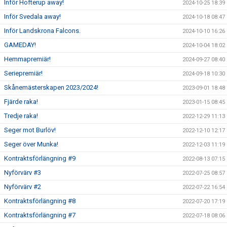
Inför Hofterup away!
2024-10-25 18:39
Inför Svedala away!
2024-10-18 08:47
Inför Landskrona Falcons.
2024-10-10 16:26
GAMEDAY!
2024-10-04 18:02
Hemmapremiär!
2024-09-27 08:40
Seriepremiär!
2024-09-18 10:30
Skånemästerskapen 2023/2024!
2023-09-01 18:48
Fjärde raka!
2023-01-15 08:45
Tredje raka!
2022-12-29 11:13
Seger mot Burlöv!
2022-12-10 12:17
Seger över Munka!
2022-12-03 11:19
Kontraktsförlängning #9
2022-08-13 07:15
Nyförvärv #3
2022-07-25 08:57
Nyförvärv #2
2022-07-22 16:54
Kontraktsförlängning #8
2022-07-20 17:19
Kontraktsförlängning #7
2022-07-18 08:06