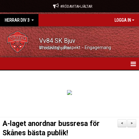
#RÖDAVITAHJÄLTAR
HERRAR DIV 3
LOGGA IN
Vv84 SK Bjuv
Utveckling - Respekt - Engagemang #rödavitahjältar
HEM
NYHETER
KALENDER
MATCHER
A-laget anordnar bussresa för
<
>
TRUPPEN
Skånes bästa publik!