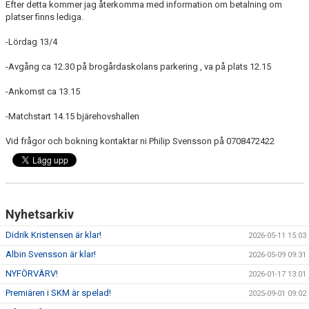
Efter detta kommer jag återkomma med information om betalning om
platser finns lediga.
-Lördag 13/4
-Avgång ca 12.30 på brogårdaskolans parkering , va på plats 12.15
-Ankomst ca 13.15
-Matchstart 14.15 bjärehovshallen
Vid frågor och bokning kontaktar ni Philip Svensson på 0708472422
Nyhetsarkiv
Didrik Kristensen är klar!
2026-05-11 15:03
Albin Svensson är klar!
2026-05-09 09:31
NYFÖRVÄRV!
2026-01-17 13:01
Premiären i SKM är spelad!
2025-09-01 09:02