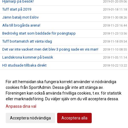
Hjärnarp på besök!
2019-01-20 09:06
Tuff start på 2019
2019-01-18 11:18
Jämn batalj mot Eslöv
2018-11-30 08:26
Alla till brogårda arena!
2018-11-23 16:44
Bedrövlig start som bäddade för poängtapp
2018-11-23 13:56
Tuff bortamatch att vänta idag
2018-11-18 09:54
Det var inte vackert men det blev 3 poäng sade en vis man!
2018-11-10 08:55
Landskrona kommer på besök
2018-11-05 11:14
H3 studsade tillbaka direkt
2018-10-22 13:22
H3 avslutar heldag i Brogårda Arena
2018-10-19 11:03
Målrikt i säsongens första bortamatch!
För att hemsidan ska fungera korrekt använder vi nödvändiga
2018-10-14 10:57
cookies från SportAdmin. Dessa går inte att stänga av.
Hjärnarp nästa utmaning!
2018-10-12 12:55
Föreningen kan också använda frivilliga cookies, t.ex. för statistik
eller marknadsföring. Du väljer själv om du vill acceptera dessa.
Anpassa dina val
Cookie-inställningar
Gå till Webbversion
Acceptera nödvändiga
Acceptera alla