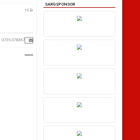
SARGSPONSOR
15 år
0735-078367