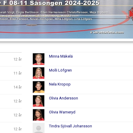
Minna Mäkelä
12 år
Molli Löfgren
11 år
Nela Kropop
14 år
Olivia Andersson
12 år
Olivia Warneryd
12 år
Tindra Sjövall Johansson
12 år