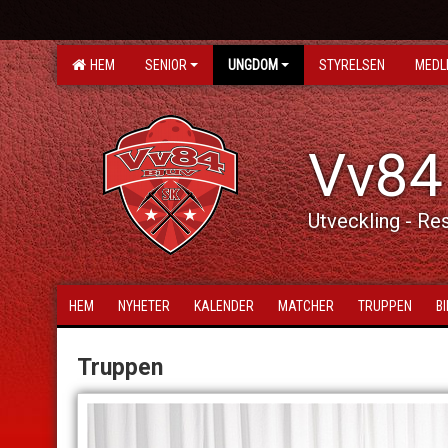
HEM
SENIOR
UNGDOM
STYRELSEN
MEDL
Vv84
Utveckling - Re
HEM
NYHETER
KALENDER
MATCHER
TRUPPEN
B
Truppen