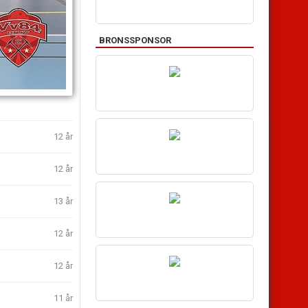
BRONSSPONSOR
12 år
12 år
13 år
12 år
12 år
11 år