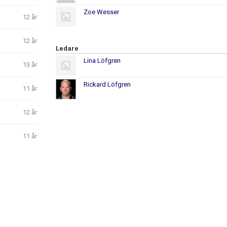
Zoe Wesser
12 år
12 år
Ledare
Lina Löfgren
13 år
Rickard Löfgren
11 år
12 år
11 år